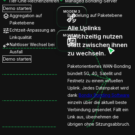
Tier-One-Rechenzentren
Managed Bonding-Server
Bonding
Demo starten
MODEM 3
Bündelung auf Paketebene
Aggregation auf
MODEM 3
Paketebene
Alle Uplinks
Echtzeit-Anpassung an
gleichzeitig nutzen
MODEM 4
Linkqualität
MODEM 4
statt zwischen ihnen
Nahtloser Wechsel bei
Ausfall
zu wechseln.
Demo starten
Paketorientiertes WAN-Bonding
bündelt 5G, 4G, Satellit und
Festnetz zu einem virtuellen
Uplink. Jedes Datenpaket wird
dank
Bondix Bonding Software
einzeln über die aktuell beste
Verbindung gesendet. Fällt ein
Link aus, übernehmen die
übrigen ohne Sitzungsabbruch.