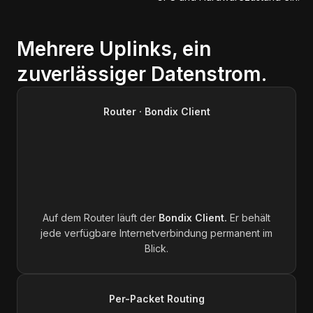
So funktioniert WAN-Bonding mit Bon
Mehrere Uplinks,
ein
zuverlässiger Datenstrom.
Phase 1: Der Router betreibt den Bondix Client und überwacht jede
Phase 2: Statt eines festen Pfads wählt der Bondix Client pro Pak
Router · Bondix Client
Phase 3: Alle Uplinks tragen ihre Bandbreite zusammen. Sie entsc
Phase 4: Der Bondix Server ist der Gegenpart in der Cloud. Er fü
Phase 5: Heraus kommt ein zusammenhängender Datenstrom, der meh
Auf dem Router läuft der
Bondix Client.
Er behält
jede verfügbare Internetverbindung permanent im
Blick.
Per-Packet Routing