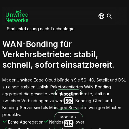
Startseite
Lösung nach Technologie
WAN-Bonding für
Verkehrsbetriebe:
stabil,
schnell, sofort einsatzbereit.
Mit der Unwired Edge Cloud bündeln Sie 5G, 4G, Satellit und DSL
zu einem stabilen Uplink. Paketorientiertes WAN-Bonding
aggregiert die gesamte verfügbare Bandbreite, statt nur
MODEM 1
zwischen Verbindungen zu wechseln. Bonding-Client und
MODEM 1
Bonding-Server sind als Managed Service in wenigen Minuten
produktiv.
MODEM 2
Echte Aggregation
Nahtloses Failover
MODEM 2